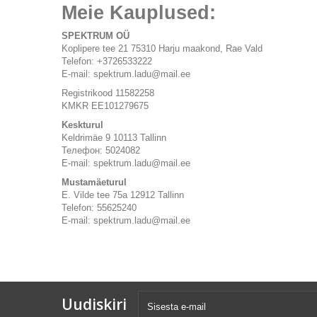
Meie Kauplused:
SPEKTRUM OÜ
Koplipere tee 21 75310 Harju maakond, Rae Vald
Telefon
: +3726533222
E-mail: spektrum.ladu@mail.ee
Registrikood 11582258
KMKR EE101279675
Keskturul
Keldrimäe 9 10113 Tallinn
Телефон: 5024082
E-mail: spektrum.ladu@mail.ee
Mustamäeturul
E. Vilde tee 75a 12912 Tallinn
Telefon
: 55625240
E-mail: spektrum.ladu@mail.ee
Uudiskiri