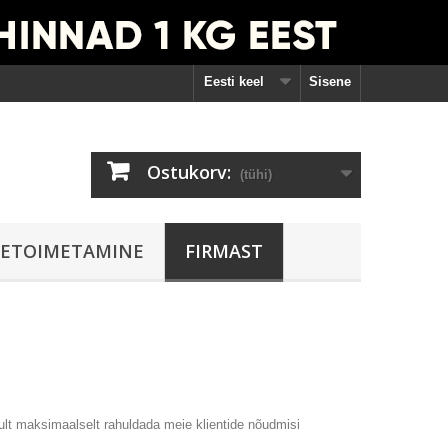
Eesti keel
Sisene
Ostukorv:
(tühi)
ETOIMETAMINE
FIRMAST
ult maksimaalselt rahuldada meie klientide nõudmisi