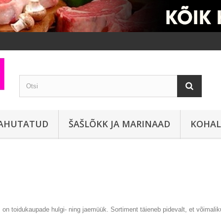
JAHUTATUD
ŠAŠLÕKK JA MARINAAD
KOHAL
on toidukaupade hulgi- ning jaemüük. Sortiment täieneb pidevalt, et võimalik