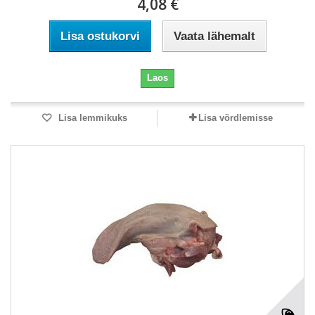
4,08 €
Lisa ostukorvi
Vaata lähemalt
Laos
Lisa lemmikuks
Lisa võrdlemisse