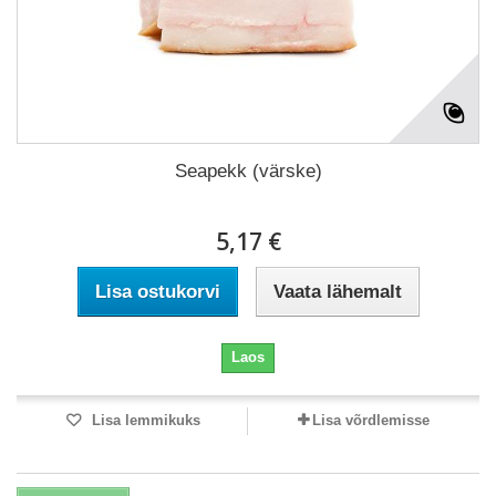
Seapekk (värske)
5,17 €
Lisa ostukorvi
Vaata lähemalt
Laos
Lisa lemmikuks
Lisa võrdlemisse