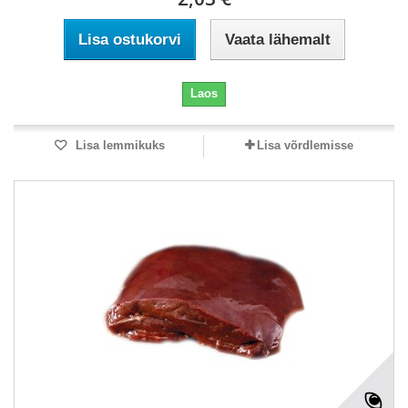
Lisa ostukorvi
Vaata lähemalt
Laos
Lisa lemmikuks
Lisa võrdlemisse