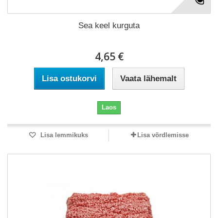
Sea keel kurguta
4,65 €
Lisa ostukorvi
Vaata lähemalt
Laos
Lisa lemmikuks
Lisa võrdlemisse