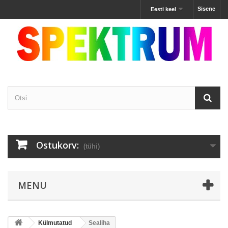
Sisene
Eesti keel
Ostukorv:
(tühi)
MENU
Külmutatud
Sealiha