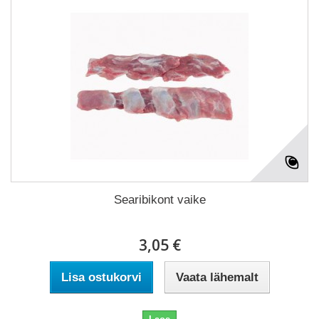
Searibikont vaike
3,05 €
Lisa ostukorvi
Vaata lähemalt