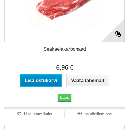
Seakaelakarbonaad
6,96 €
Lisa ostukorvi
Vaata lähemalt
Laos
Lisa lemmikuks
Lisa võrdlemisse