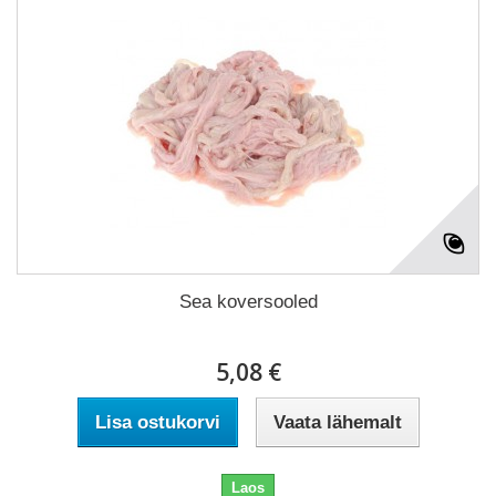
Sea koversooled
5,08 €
Lisa ostukorvi
Vaata lähemalt
Laos