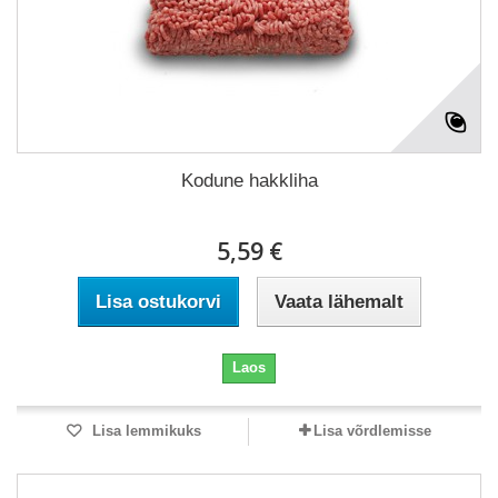
Kodune hakkliha
5,59 €
Lisa ostukorvi
Vaata lähemalt
Laos
Lisa lemmikuks
Lisa võrdlemisse