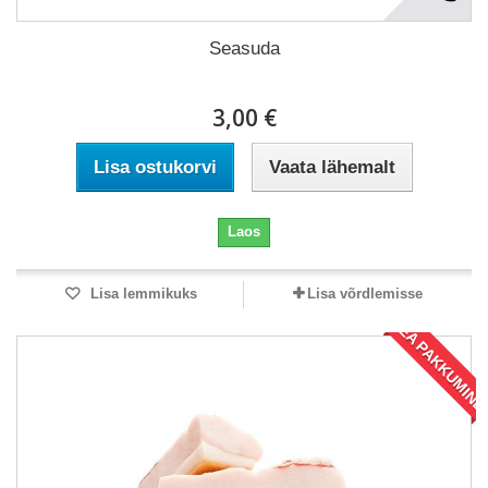
Seasuda
3,00 €
Lisa ostukorvi
Vaata lähemalt
Laos
Lisa lemmikuks
Lisa võrdlemisse
HEA PAKKUMINE