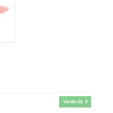
Võrdle (
0
)