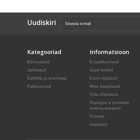
Uudiskiri
Kategooriad
Informatsioon
Külmutatud
Eripakkumised
Jahutatud
Uued tooted
Šašlõkk ja marinaad
Enim müüdud
Pakkumised
Meie kauplused
Võta ühendust
Порядок и условия
использования
Firmast
sisukaart