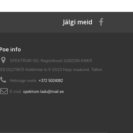
Jälgi meid
Poe info
SPEKTRUM OÜ, Registrikood 11582258 KMKR
EE101279675 Keldrimäe tn 9 10113 Harju maakond, Tallinn
Helistage meile:
+372 5024082
E-mail:
spektrum.ladu@mail.ee