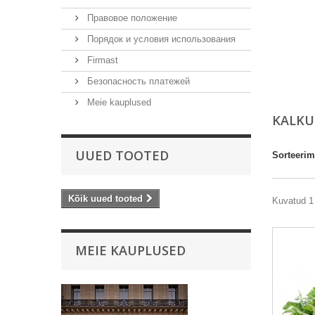
Правовое положение
Порядок и условия использования
Firmast
Безопасность платежей
Meie kauplused
KALKU
UUED TOOTED
Sorteerim
Kõik uued tooted
Kuvatud 1 
MEIE KAUPLUSED