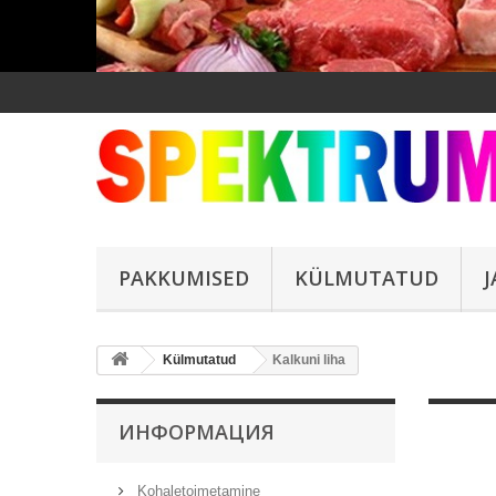
PAKKUMISED
KÜLMUTATUD
Külmutatud
Kalkuni liha
ИНФОРМАЦИЯ
Kohaletoimetamine