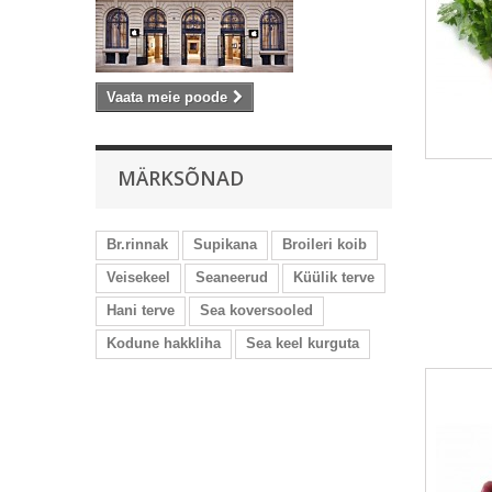
Vaata meie poode
MÄRKSÕNAD
Br.rinnak
Supikana
Broileri koib
Veisekeel
Seaneerud
Küülik terve
Hani terve
Sea koversooled
Kodune hakkliha
Sea keel kurguta