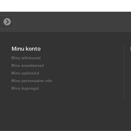
Minu konto
Minu tellimused
Minu kreeditarved
Minu aadressid
Minu personaalne info
Minu kupongid