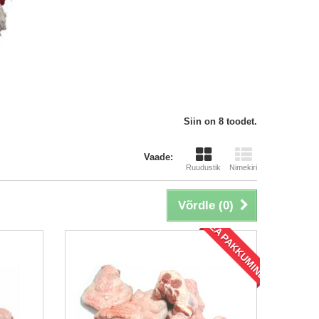
Siin on 8 toodet.
Vaade:
Ruudustik
Nimekiri
Võrdle (
0
)
HEA PAKKUMINE!