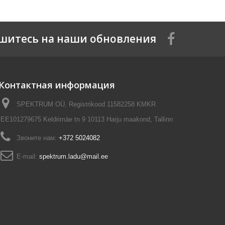
шитесь на наши обновления
Контактная информация
SPEKTRUM OÜ, Registrikood 11582258 KMKR
EE101279675 Keldrimäe tn 9 10113 Harju maakond, Tallinn
Звоните нам:
+372 5024082
E-mail:
spektrum.ladu@mail.ee