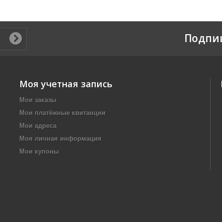
Подпи
Моя учетная запись
Мои заказы
Мои платёжные квитанции
Мои адреса
Моя личная информация
Мои купоны