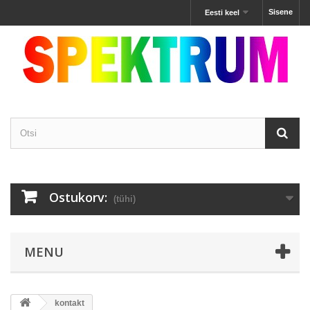
Sisene
Eesti keel
Ostukorv:
(tühi)
MENU
kontakt